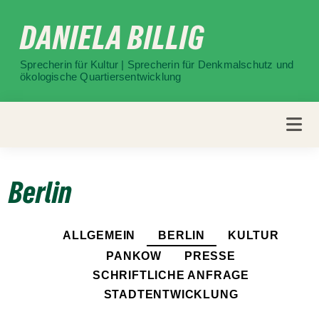
Weiter
DANIELA BILLIG
zum
Inhalt
Sprecherin für Kultur | Sprecherin für Denkmalschutz und
ökologische Quartiersentwicklung
Berlin
ALLGEMEIN
BERLIN
KULTUR
PANKOW
PRESSE
SCHRIFTLICHE ANFRAGE
STADTENTWICKLUNG