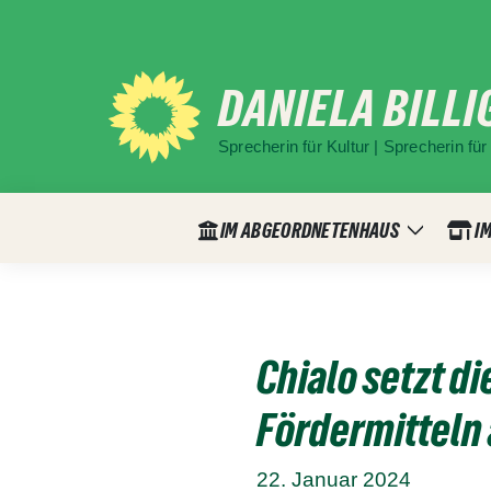
Weiter
zum
Inhalt
DANIELA BILLI
Sprecherin für Kultur | Sprecherin f
IM ABGEORDNETENHAUS
IM
Zeige
Untermen
Chialo setzt d
Fördermitteln
22. Januar 2024