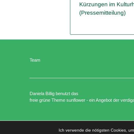
Kürzungen im Kultur
(Pressemitteilung)
Team
Daniela Billig benutzt das
freie grüne Theme
sunflower
‐ ein Angebot der
verdig
Ich verwende die nötigsten Cookies, um