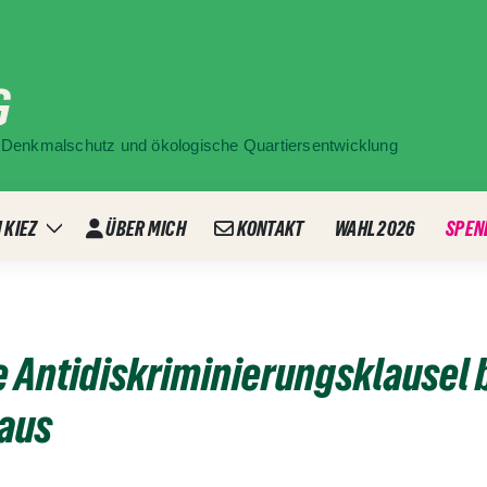
G
ür Denkmalschutz und ökologische Quartiersentwicklung
 KIEZ
ÜBER MICH
KONTAKT
WAHL 2026
SPEN
Zeige
ü
Untermenü
ie Antidiskriminierungsklausel 
 aus