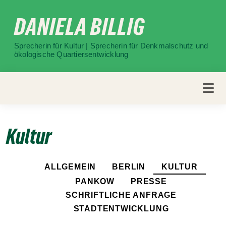
Weiter
DANIELA BILLIG
zum
Inhalt
Sprecherin für Kultur | Sprecherin für Denkmalschutz und
ökologische Quartiersentwicklung
Kultur
ALLGEMEIN
BERLIN
KULTUR
PANKOW
PRESSE
SCHRIFTLICHE ANFRAGE
STADTENTWICKLUNG