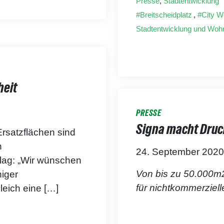
Presse
,
Stadtentwicklung
Breitscheidplatz
,
City W
Stadtentwicklung und Woh
heit
PRESSE
Signa macht Druc
„Ersatzflächen sind
n
24. September 2020
hlag: „Wir wünschen
Von bis zu 50.000m
iger
für nichtkommerziell
leich eine […]