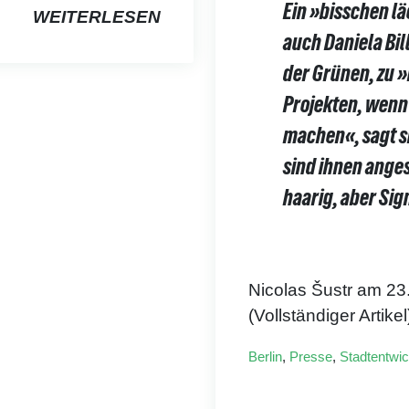
Ein »bisschen lä
WEITERLESEN
auch Daniela Bi
der Grünen, zu »
Projekten, wenn
machen«, sagt s
sind ihnen anges
haarig, aber Sig
Nicolas Šustr am 23
(Vollständiger Artikel
Berlin
,
Presse
,
Stadtentwi