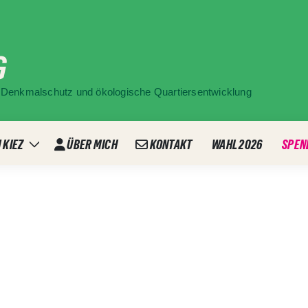
G
ür Denkmalschutz und ökologische Quartiersentwicklung
 KIEZ
ÜBER MICH
KONTAKT
WAHL 2026
SPEN
Zeige
ü
Untermenü