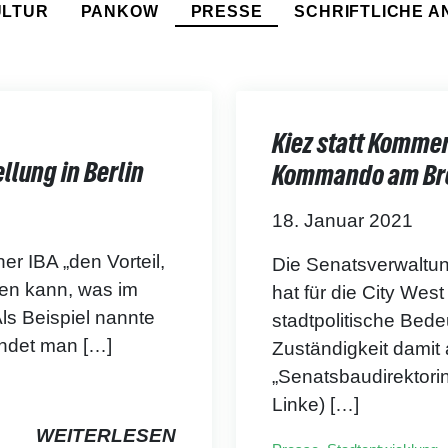
ULTUR
PANKOW
PRESSE
SCHRIFTLICHE 
Kiez statt Komme
llung in Berlin
Kommando am Bre
18. Januar 2021
er IBA „den Vorteil,
Die Senatsverwaltu
den kann, was im
hat für die City We
ls Beispiel nannte
stadtpolitische Bedeu
indet man […]
Zuständigkeit damit
„Senatsbaudirektorin
Linke) […]
WEITERLESEN