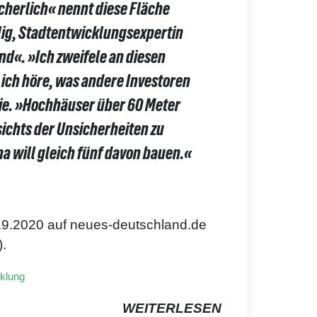
cherlich« nennt diese Fläche
llig, Stadtentwicklungsexpertin
nd«. »Ich zweifele an diesen
 ich höre, was andere Investoren
ie. »Hochhäuser über 60 Meter
ichts der Unsicherheiten zu
na will gleich fünf davon bauen.«
.9.2020 auf neues-deutschland.de
).
cklung
WEITERLESEN