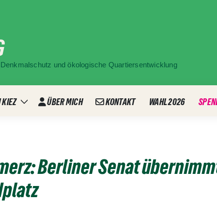
G
ür Denkmalschutz und ökologische Quartiersentwicklung
 KIEZ
ÜBER MICH
KONTAKT
WAHL 2026
SPEN
Zeige
ü
Untermenü
mmerz: Berliner Senat überni
dplatz