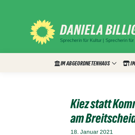
Weiter
zum
Inhalt
DANIELA BILLI
Sprecherin für Kultur | Sprecherin f
IM ABGEORDNETENHAUS
IM
Zeige
Untermen
Kiez statt Ko
am Breitschei
18. Januar 2021