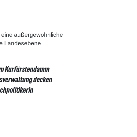
t eine außergewöhnliche
 die Landesebene.
: Am Kurfürstendamm
atsverwaltung decken
chpolitikerin