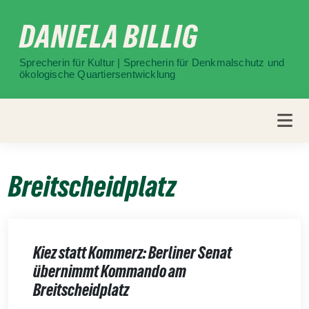
Weiter
DANIELA BILLIG
zum
Inhalt
Sprecherin für Kultur | Sprecherin für Denkmalschutz und
ökologische Quartiersentwicklung
Breitscheidplatz
Kiez statt Kommerz: Berliner Senat
übernimmt Kommando am
Breitscheidplatz