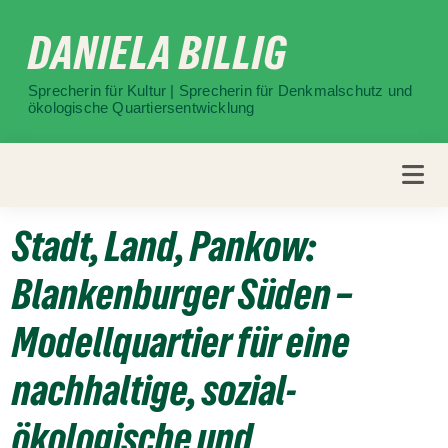
Weiter
DANIELA BILLIG
zum
Inhalt
Sprecherin für Kultur | Sprecherin für Denkmalschutz und
ökologische Quartiersentwicklung
Stadt, Land, Pankow:
Blankenburger Süden –
Modellquartier für eine
nachhaltige, sozial-
ökologische und