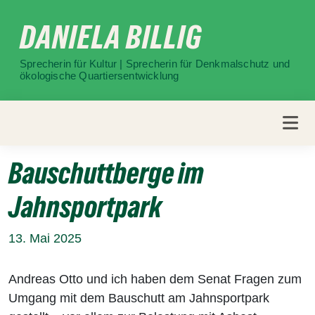
Weiter
DANIELA BILLIG
zum
Inhalt
Sprecherin für Kultur | Sprecherin für Denkmalschutz und
ökologische Quartiersentwicklung
Bauschuttberge im
Jahnsportpark
13. Mai 2025
Andreas Otto und ich haben dem Senat Fragen zum
Umgang mit dem Bauschutt am Jahnsportpark