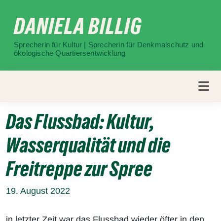
Weiter
DANIELA BILLIG
zum
Inhalt
Sprecherin für Kultur | Sprecherin für Denkmalschutz und
ökologische Quartiersentwicklung
Das Flussbad: Kultur,
Wasserqualität und die
Freitreppe zur Spree
19. August 2022
in letzter Zeit war das Flussbad wieder öfter in den