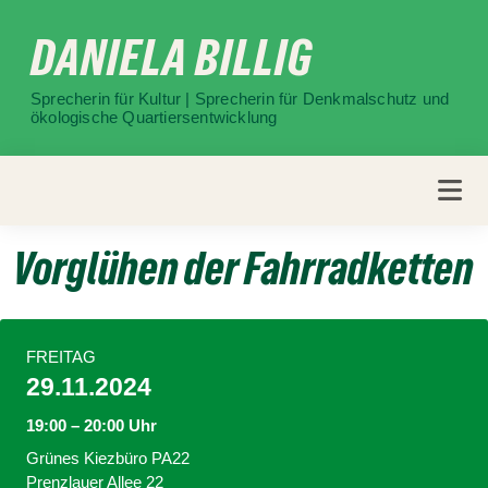
Weiter
DANIELA BILLIG
zum
Inhalt
Sprecherin für Kultur | Sprecherin für Denkmalschutz und
ökologische Quartiersentwicklung
Vorglühen der Fahrradketten
FREITAG
29.11.2024
19:00 – 20:00 Uhr
Grünes Kiezbüro PA22
Prenzlauer Allee 22