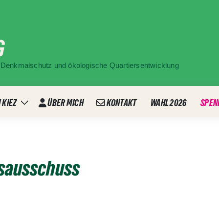
G
ür Denkmalschutz und ökologische Quartiersentwicklung
 KIEZ
ÜBER MICH
KONTAKT
WAHL 2026
SPEN
Zeige
ü
Untermenü
sausschuss