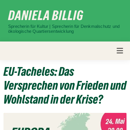
Weiter
DANIELA BILLIG
zum
Inhalt
Sprecherin für Kultur | Sprecherin für Denkmalschutz und
ökologische Quartiersentwicklung
EU-Tacheles: Das
Versprechen von Frieden und
Wohlstand in der Krise?