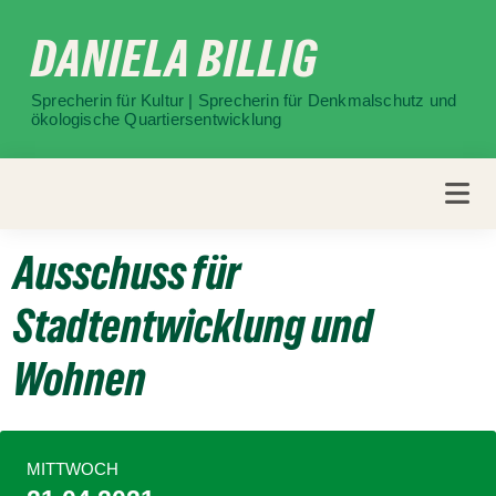
Weiter
DANIELA BILLIG
zum
Inhalt
Sprecherin für Kultur | Sprecherin für Denkmalschutz und
ökologische Quartiersentwicklung
Ausschuss für
Stadtentwicklung und
Wohnen
MITTWOCH