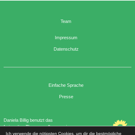
Team
Impressum
Datenschutz
Einfache Sprache
Presse
Daniela Billig benutzt das
freie grüne Theme
sunflower
‐ ein
Angebot der
verdigado eG
.
Ich verwende die nötigsten Cookies, um dir die bestmögliche