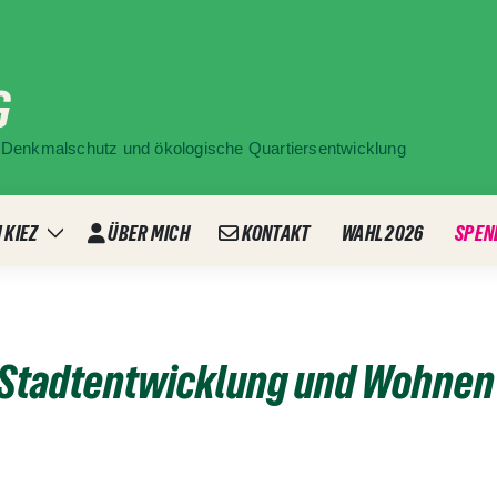
G
ür Denkmalschutz und ökologische Quartiersentwicklung
 KIEZ
ÜBER MICH
KONTAKT
WAHL 2026
SPEN
Zeige
ü
Untermenü
 Stadtentwicklung und Wohnen