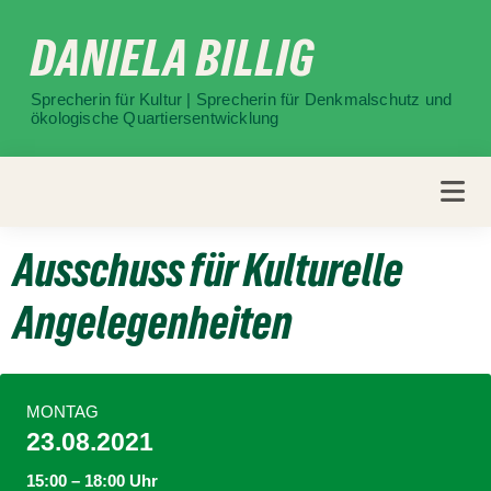
Weiter
DANIELA BILLIG
zum
Inhalt
Sprecherin für Kultur | Sprecherin für Denkmalschutz und
ökologische Quartiersentwicklung
Ausschuss für Kulturelle
Angelegenheiten
MONTAG
23.08.2021
15:00 – 18:00 Uhr