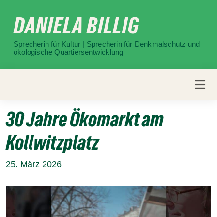
Weiter
DANIELA BILLIG
zum
Inhalt
Sprecherin für Kultur | Sprecherin für Denkmalschutz und
ökologische Quartiersentwicklung
30 Jahre Ökomarkt am
Kollwitzplatz
25. März 2026