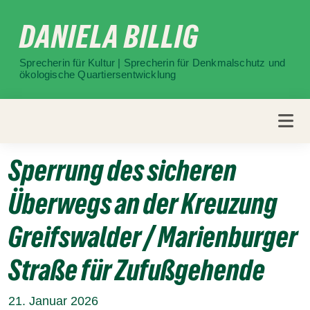
Weiter
DANIELA BILLIG
zum
Inhalt
Sprecherin für Kultur | Sprecherin für Denkmalschutz und
ökologische Quartiersentwicklung
Sperrung des sicheren
Überwegs an der Kreuzung
Greifswalder / Marienburger
Straße für Zufußgehende
21. Januar 2026