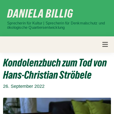
Weiter
DANIELA BILLIG
zum
Inhalt
Sprecherin für Kultur | Sprecherin für Denkmalschutz und
ökologische Quartiersentwicklung
Kondolenzbuch zum Tod von
Hans-Christian Ströbele
26. September 2022